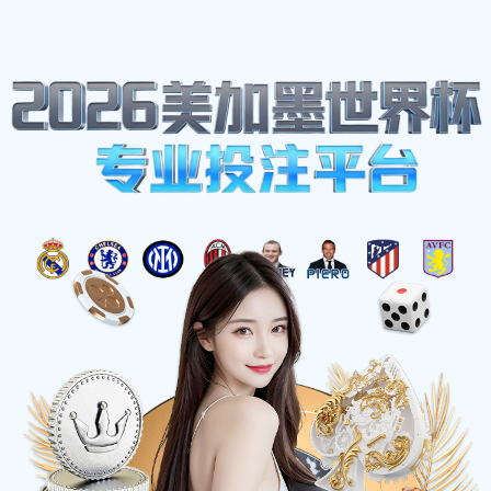
体育热点
足球明星们对科比的赞誉与
敬仰如何体现其传奇地位与
影响力
2025-12-16 03:34:30
科比·布莱恩特（Kobe Bryant）作为一位篮球传奇，不仅
在篮球界享有崇高的地位，也深受其他体育领域明星的尊